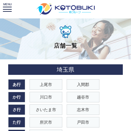
店舗一覧
埼玉県
あ行
上尾市
入間郡
か行
川口市
越谷市
さ行
さいたま市
志木市
た行
所沢市
戸田市