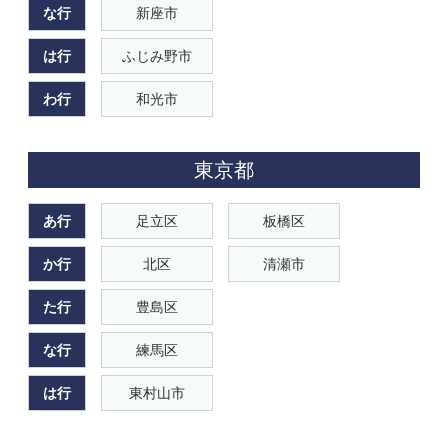
な行
新座市
は行
ふじみ野市
わ行
和光市
東京都
あ行
足立区
板橋区
か行
北区
清瀬市
た行
豊島区
な行
練馬区
は行
東村山市