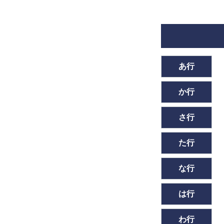
あ行
か行
さ行
た行
な行
は行
わ行