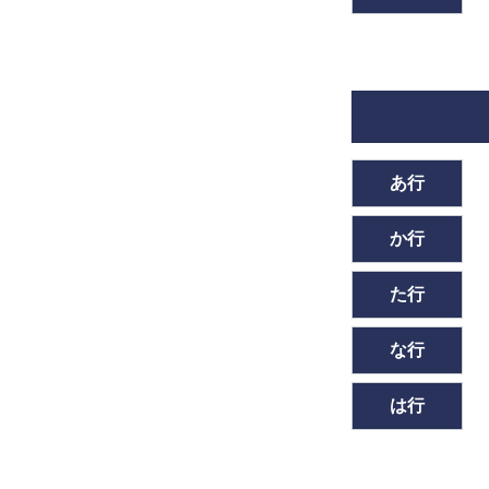
あ行
か行
た行
な行
は行